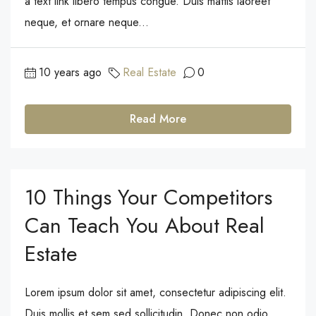
a text link libero tempus congue. Duis mattis laoreet
neque, et ornare neque...
10 years ago
Real Estate
0
Read More
10 Things Your Competitors
Can Teach You About Real
Estate
Lorem ipsum dolor sit amet, consectetur adipiscing elit.
Duis mollis et sem sed sollicitudin. Donec non odio