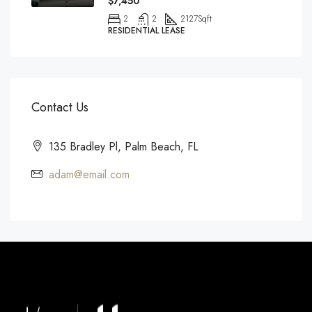
$7,450
2
2
2127
Sqft
RESIDENTIAL LEASE
Contact Us
135 Bradley Pl, Palm Beach, FL
adam@email.com