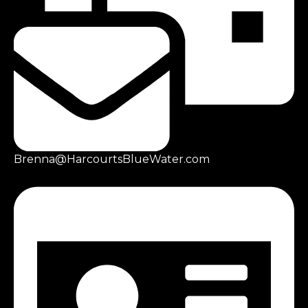
Brenna@HarcourtsBlueWater.com