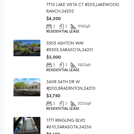
7710 LAKE VISTA CT #205,LAKEWOOD
RANCH,34202
$4,200
3
2
1918
Sqft
RESIDENTIAL LEASE
5505 ASHTON WAY
#5505,SARASOTA,34231
$3,000
2
2
1502
Sqft
RESIDENTIAL LEASE
3608 54TH DR W
#J203,BRADENTON,34210
$3,750
3
3
2025
Sqft
RESIDENTIAL LEASE
1771 RINGLING BLVD
#610,SARASOTA,34236