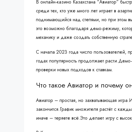
В онлайн‑казино Казахстана “Авиатор” быстр
среди тех, кто уже много лет играет в азар
поднимающийся над степями, но при этом в
это возможно благодаря демо‑режиму, котор
механику и даже создать собственную страт
С начала 2023 года число пользователей,
годах популярность продолжает расти.Демо
проверки новых подходов к ставкам.
Что такое Авиатор и почему о
Авиатор – простая, но захватывающая игра.И
закончится.График множителя растёт с кажды
иначе – теряете всё.Это делает игру с выс