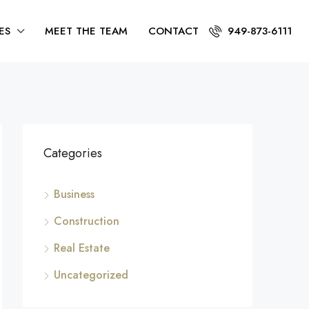
ES
MEET THE TEAM
CONTACT
949-873-6111
Categories
Business
Construction
Real Estate
Uncategorized