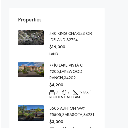
Properties
440 KING CHARLES CIR
,DELAND,32724
$16,000
LAND
7710 LAKE VISTA CT
#205,LAKEWOOD
RANCH,34202
$4,200
3
2
1918
Sqft
RESIDENTIAL LEASE
5505 ASHTON WAY
#5505,SARASOTA,34231
$3,000