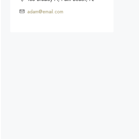
adam@email.com