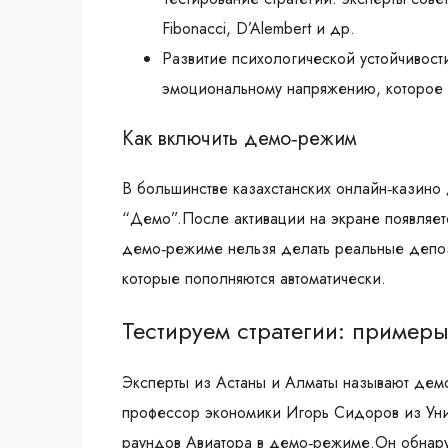
Fibonacci, D’Alembert и др.
Развитие психологической устойчивост
эмоциональному напряжению, которое п
Как включить демо‑режим
В большинстве казахстанских онлайн‑казино
“Демо”.После активации на экране появляет
демо‑режиме нельзя делать реальные депоз
которые пополняются автоматически.
Тестируем стратегии: примеры
Эксперты из Астаны и Алматы называют дем
профессор экономики Игорь Сидоров из Ун
раундов Авиатора в демо‑режиме.Он обнаруж