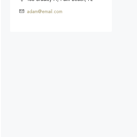
adam@email.com