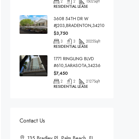
2
2
1502
Sqft
RESIDENTIAL LEASE
3608 54TH DR W
#J203,BRADENTON,34210
$3,750
3
3
2025
Sqft
RESIDENTIAL LEASE
1771 RINGLING BLVD
#610,SARASOTA,34236
$7,450
2
2
2127
Sqft
RESIDENTIAL LEASE
Contact Us
135 Bradley Pl, Palm Beach, FL