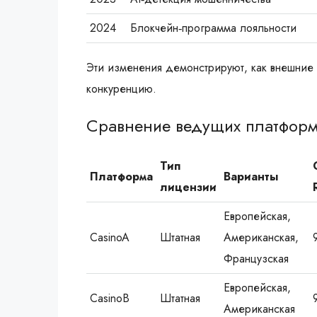
2024
Блокчейн‑программа лояльности
Эти изменения демонстрируют, как внешние 
конкуренцию.
Сравнение ведущих платфор
Тип
Платформа
Варианты
лицензии
Европейская,
CasinoA
Штатная
Американская,
Французская
Европейская,
CasinoB
Штатная
Американская