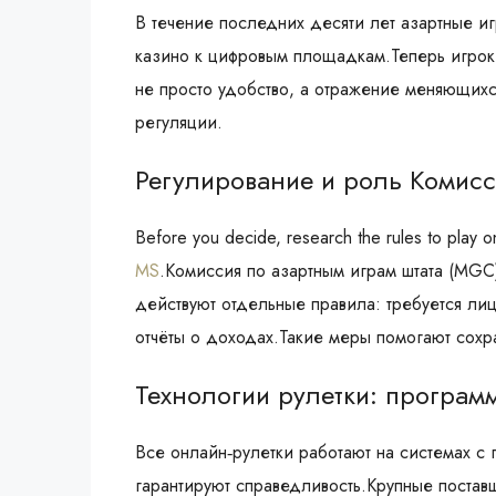
В течение последних десяти лет азартные 
казино к цифровым площадкам.Теперь игроки
не просто удобство, а отражение меняющихс
регуляции.
Регулирование и роль Комисс
Before you decide, research the rules to play on
MS
.Комиссия по азартным играм штата (MGC
действуют отдельные правила: требуется ли
отчёты о доходах.Такие меры помогают сохр
Технологии рулетки: програм
Все онлайн‑рулетки работают на системах с
гарантируют справедливость.Крупные поставщи