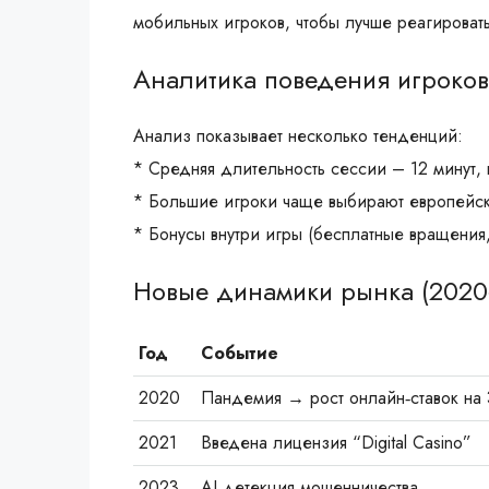
мобильных игроков, чтобы лучше реагироват
Аналитика поведения игроков
Анализ показывает несколько тенденций:
* Средняя длительность сессии – 12 минут, п
* Большие игроки чаще выбирают европейску
* Бонусы внутри игры (бесплатные вращения
Новые динамики рынка (2020
Год
Событие
2020
Пандемия → рост онлайн‑ставок на
2021
Введена лицензия “Digital Casino”
2023
AI‑детекция мошенничества