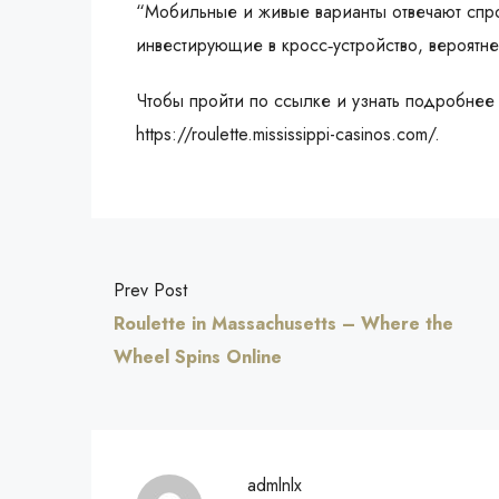
“Мобильные и живые варианты отвечают спр
инвестирующие в кросс‑устройство, вероятн
Чтобы пройти по ссылке и узнать подробнее 
https://roulette.mississippi-casinos.com/.
Prev Post
Roulette in Massachusetts – Where the
Wheel Spins Online
admlnlx