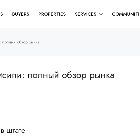
RS
BUYERS
PROPERTIES
SERVICES
COMMUNITI
: полный обзор рынка
исипи: полный обзор рынка
в штате