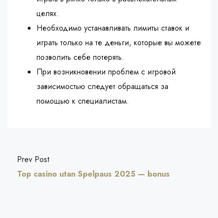
целях.
Необходимо устанавливать лимиты ставок и
играть только на те деньги, которые вы можете
позволить себе потерять.
При возникновении проблем с игровой
зависимостью следует обращаться за
помощью к специалистам.
Prev Post
Top casino utan Spelpaus 2025 — bonus