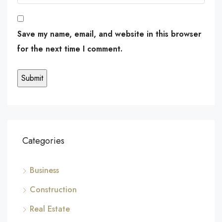
Save my name, email, and website in this browser
for the next time I comment.
Categories
Business
Construction
Real Estate