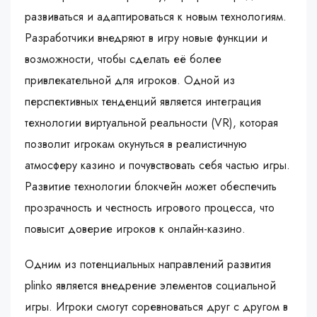
развиваться и адаптироваться к новым технологиям.
Разработчики внедряют в игру новые функции и
возможности, чтобы сделать её более
привлекательной для игроков. Одной из
перспективных тенденций является интеграция
технологии виртуальной реальности (VR), которая
позволит игрокам окунуться в реалистичную
атмосферу казино и почувствовать себя частью игры.
Развитие технологии блокчейн может обеспечить
прозрачность и честность игрового процесса, что
повысит доверие игроков к онлайн-казино.
Одним из потенциальных направлений развития
plinko является внедрение элементов социальной
игры. Игроки смогут соревноваться друг с другом в