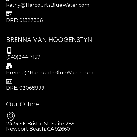
Kathy@HarcourtsBlueWater.com
DRE: 01327396
BRENNA VAN HOOGENSTYN
(949)244-7157
Brenna@HarcourtsBlueWater.com
DRE: 02068999
Our Office
2424 SE Bristol St, Suite 285
Newport Beach, CA 92660