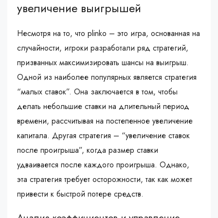
увеличение выигрышей
Несмотря на то, что plinko – это игра, основанная на
случайности, игроки разработали ряд стратегий,
призванных максимизировать шансы на выигрыш.
Одной из наиболее популярных является стратегия
“малых ставок”. Она заключается в том, чтобы
делать небольшие ставки на длительный период
времени, рассчитывая на постепенное увеличение
капитала. Другая стратегия – “увеличение ставок
после проигрыша”, когда размер ставки
удваивается после каждого проигрыша. Однако,
эта стратегия требует осторожности, так как может
привести к быстрой потере средств.