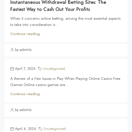
Instantaneous Withdrawal Betting Sites: The
Fastest Way to Cash Out Your Profits
When it concerns online betting, among the most essential aspects
to take into consideration is...
Continue reading
by admlnlx
April 7, 2026
Uncategorized
A Review of a Few Issues in Play When Playing Online Casino Free
Games Online casino games are...
Continue reading
by admlnlx
April 4, 2026
Uncategorized