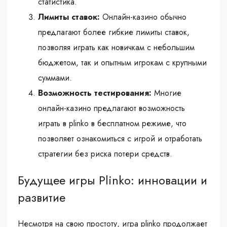
статистика.
Лимиты ставок:
Онлайн-казино обычно
предлагают более гибкие лимиты ставок,
позволяя играть как новичкам с небольшим
бюджетом, так и опытным игрокам с крупными
суммами.
Возможность тестирования:
Многие
онлайн-казино предлагают возможность
играть в plinko в бесплатном режиме, что
позволяет ознакомиться с игрой и отработать
стратегии без риска потери средств.
Будущее игры Plinko: инновации и
развитие
Несмотря на свою простоту, игра plinko продолжает