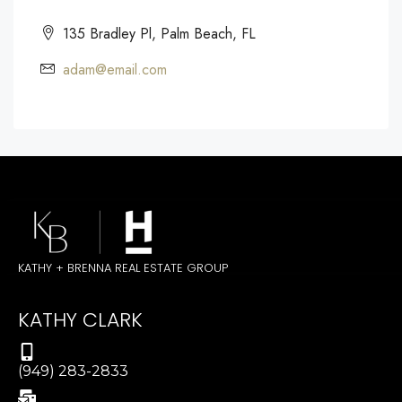
135 Bradley Pl, Palm Beach, FL
adam@email.com
KATHY + BRENNA REAL ESTATE GROUP
KATHY CLARK
(949) 283-2833