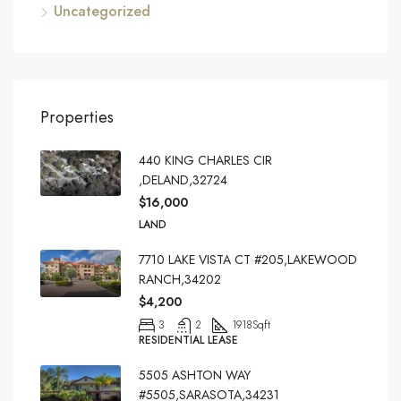
Uncategorized
Properties
440 KING CHARLES CIR
,DELAND,32724
$16,000
LAND
7710 LAKE VISTA CT #205,LAKEWOOD
RANCH,34202
$4,200
3
2
1918
Sqft
RESIDENTIAL LEASE
5505 ASHTON WAY
#5505,SARASOTA,34231