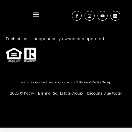
Each office is independently owned and operated.
Website designed and managed by
Millennial Media Group
2025 © Kathy + Brenna Real Estate Group | Harcourts Blue Water