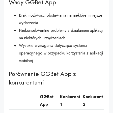
Wady GGBet App
Brak możliwości obstawiania na niektóre mniejsze
wydarzenia
Niekonsekwentne problemy z działaniem aplikacji
na niektórych urządzeniach
Wysokie wymagania dotyczące systemu
operacyjnego w przypadku korzystania z aplikacji
mobilnej
Porównanie GGBet App z
konkurentami
GGBet
Konkurent
Konkurent
App
1
2