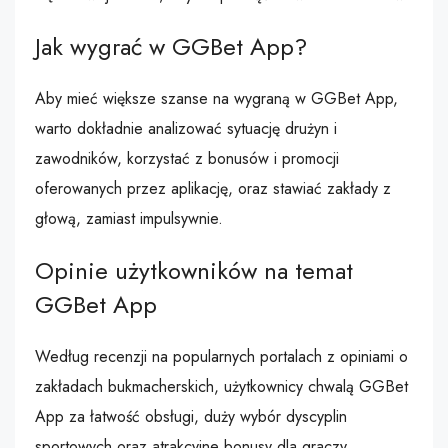
Jak wygrać w GGBet App?
Aby mieć większe szanse na wygraną w GGBet App,
warto dokładnie analizować sytuację drużyn i
zawodników, korzystać z bonusów i promocji
oferowanych przez aplikację, oraz stawiać zakłady z
głową, zamiast impulsywnie.
Opinie użytkowników na temat
GGBet App
Według recenzji na popularnych portalach z opiniami o
zakładach bukmacherskich, użytkownicy chwalą GGBet
App za łatwość obsługi, duży wybór dyscyplin
sportowych oraz atrakcyjne bonusy dla graczy.