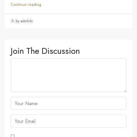
Continue reading
by admlnlx
Join The Discussion