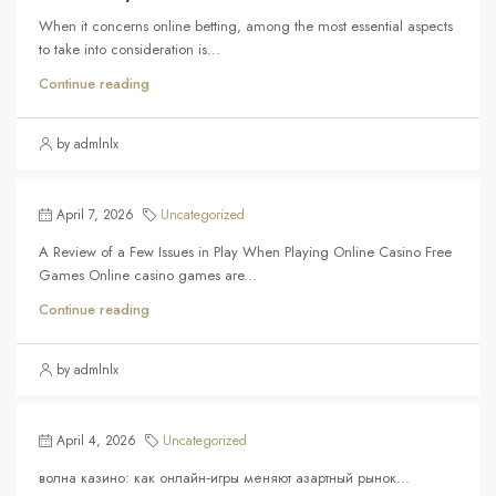
When it concerns online betting, among the most essential aspects
to take into consideration is...
Continue reading
by admlnlx
April 7, 2026
Uncategorized
A Review of a Few Issues in Play When Playing Online Casino Free
Games Online casino games are...
Continue reading
by admlnlx
April 4, 2026
Uncategorized
волна казино: как онлайн‑игры меняют азартный рынок...