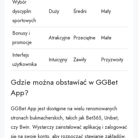
Wybór
dyscyplin
Duży
Średni
Mały
sportowych
Bonusy i
Atrakcyjne
Przeciętne
Małe
promocje
Interfejs
Intuicyjny
Zawiły
Przyzwoity
użytkownika
Gdzie można obstawiać w GGBet
App?
GGBet App jest dostępne na wielu renomowanych
stronach bukmacherskich, takich jak Bet365, Unibet,
czy Bwin. Wystarczy zainstalować aplikację i zalogować
się na swoje konto, aby rozpocząć stawianie zakładów.