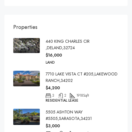
Properties
440 KING CHARLES CIR
,DELAND,32724
$16,000
LAND
7710 LAKE VISTA CT #205,LAKEWOOD
RANCH,34202
$4,200
3
2
1918
Sqft
RESIDENTIAL LEASE
5505 ASHTON WAY
#5505,SARASOTA,34231
$3,000