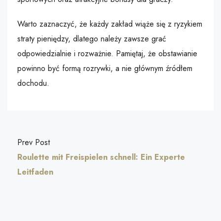
Warto zaznaczyć, że każdy zakład wiąże się z ryzykiem
straty pieniędzy, dlatego należy zawsze grać
odpowiedzialnie i rozważnie. Pamiętaj, że obstawianie
powinno być formą rozrywki, a nie głównym źródłem
dochodu.
Prev Post
Roulette mit Freispielen schnell: Ein Experte
Leitfaden