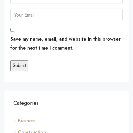
Save my name, email, and website in this browser
for the next time I comment.
Categories
Business
Construction