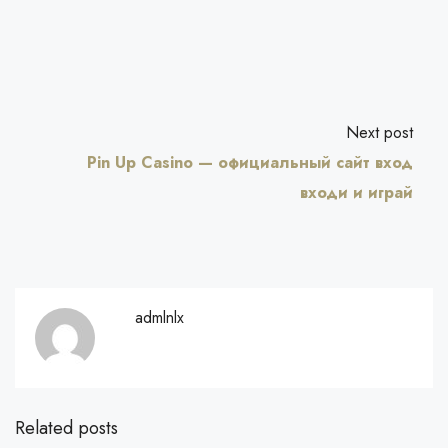
Next post
Pin Up Casino — официальный сайт вход
входи и играй
admlnlx
Related posts