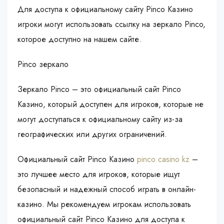
Для доступа к официальному сайту Pinco Казино
игроки могут использовать ссылку на зеркало Pinco,
которое доступно на нашем сайте.
Pinco зеркало
Зеркало Pinco – это официальный сайт Pinco
Казино, который доступен для игроков, которые не
могут доступаться к официальному сайту из-за
географических или других ограничений.
Официальный сайт Pinco Казино
pinco casino kz
–
это лучшее место для игроков, которые ищут
безопасный и надежный способ играть в онлайн-
казино. Мы рекомендуем игрокам использовать
официальный сайт Pinco Казино для доступа к