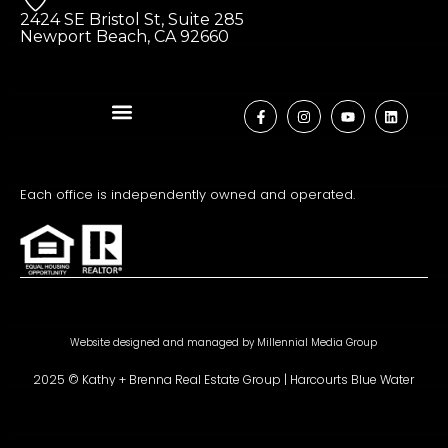
2424 SE Bristol St, Suite 285
Newport Beach, CA 92660
Each office is independently owned and operated.
Website designed and managed by
Millennial Media Group
2025 © Kathy + Brenna Real Estate Group | Harcourts Blue Water