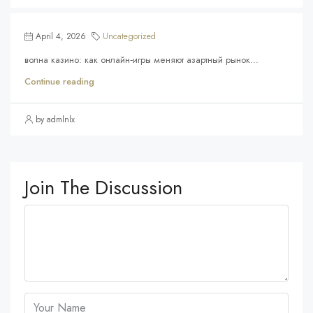
April 4, 2026
Uncategorized
волна казино: как онлайн‑игры меняют азартный рынок...
Continue reading
by admlnlx
Join The Discussion