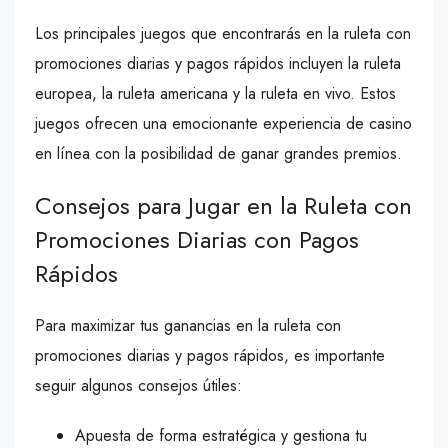
Los principales juegos que encontrarás en la ruleta con
promociones diarias y pagos rápidos incluyen la ruleta
europea, la ruleta americana y la ruleta en vivo. Estos
juegos ofrecen una emocionante experiencia de casino
en línea con la posibilidad de ganar grandes premios.
Consejos para Jugar en la Ruleta con
Promociones Diarias con Pagos
Rápidos
Para maximizar tus ganancias en la ruleta con
promociones diarias y pagos rápidos, es importante
seguir algunos consejos útiles:
Apuesta de forma estratégica y gestiona tu