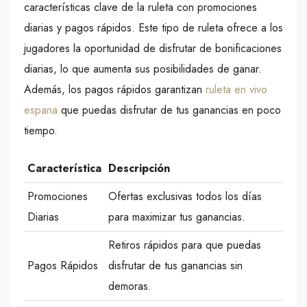
características clave de la ruleta con promociones
diarias y pagos rápidos. Este tipo de ruleta ofrece a los
jugadores la oportunidad de disfrutar de bonificaciones
diarias, lo que aumenta sus posibilidades de ganar.
Además, los pagos rápidos garantizan
ruleta en vivo
espana
que puedas disfrutar de tus ganancias en poco
tiempo.
Característica
Descripción
Promociones
Ofertas exclusivas todos los días
Diarias
para maximizar tus ganancias.
Retiros rápidos para que puedas
Pagos Rápidos
disfrutar de tus ganancias sin
demoras.