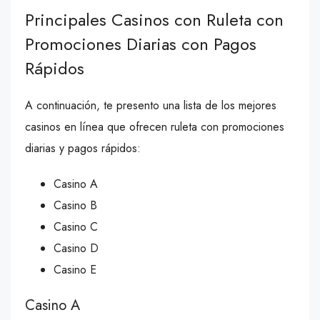
Principales Casinos con Ruleta con
Promociones Diarias con Pagos
Rápidos
A continuación, te presento una lista de los mejores
casinos en línea que ofrecen ruleta con promociones
diarias y pagos rápidos:
Casino A
Casino B
Casino C
Casino D
Casino E
Casino A