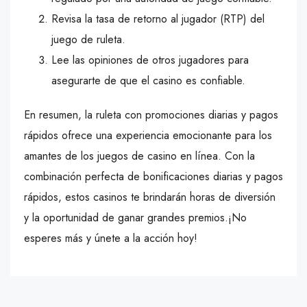
Revisa la tasa de retorno al jugador (RTP) del
juego de ruleta.
Lee las opiniones de otros jugadores para
asegurarte de que el casino es confiable.
En resumen, la ruleta con promociones diarias y pagos
rápidos ofrece una experiencia emocionante para los
amantes de los juegos de casino en línea. Con la
combinación perfecta de bonificaciones diarias y pagos
rápidos, estos casinos te brindarán horas de diversión
y la oportunidad de ganar grandes premios.¡No
esperes más y únete a la acción hoy!