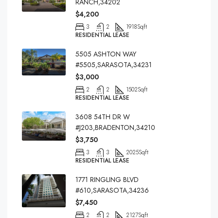
RANCH,34202
$4,200
3
2
1918
Sqft
RESIDENTIAL LEASE
5505 ASHTON WAY
#5505,SARASOTA,34231
$3,000
2
2
1502
Sqft
RESIDENTIAL LEASE
3608 54TH DR W
#J203,BRADENTON,34210
$3,750
3
3
2025
Sqft
RESIDENTIAL LEASE
1771 RINGLING BLVD
#610,SARASOTA,34236
$7,450
2
2
2127
Sqft