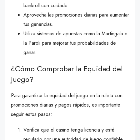
bankroll con cuidado.
Aprovecha las promociones diarias para aumentar
tus ganancias.
Utiliza sistemas de apuestas como la Martingala o
la Paroli para mejorar tus probabilidades de
ganar.
¿Cómo Comprobar la Equidad del
Juego?
Para garantizar la equidad del juego en la ruleta con
promociones diarias y pagos rápidos, es importante
seguir estos pasos:
Verifica que el casino tenga licencia y esté
regulado por una autoridad de juego confiable.