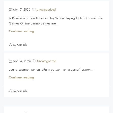
April 7, 2026
Uncategorized
A Review of a Few Issues in Play When Playing Online Casino Free
Games Online casino games are...
Continue reading
by admlnlx
April 4, 2026
Uncategorized
волна казино: как онлайн‑игры меняют азартный рынок...
Continue reading
by admlnlx