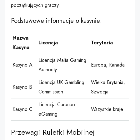
początkujących graczy.
Podstawowe informacje o kasynie:
Nazwa
Licencja
Terytoria
Kasyna
Licencja Malta Gaming
Kasyno A
Europa, Kanada
Authority
Licencja UK Gambling
Wielka Brytania,
Kasyno B
Commission
Szwecja
Licencja Curacao
Kasyno C
Wszystkie kraje
eGaming
Przewagi Ruletki Mobilnej