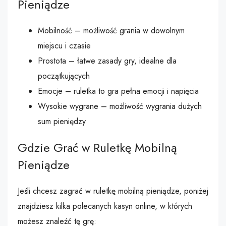
Pieniądze
Mobilność – możliwość grania w dowolnym
miejscu i czasie
Prostota – łatwe zasady gry, idealne dla
początkujących
Emocje – ruletka to gra pełna emocji i napięcia
Wysokie wygrane – możliwość wygrania dużych
sum pieniędzy
Gdzie Grać w Ruletkę Mobilną
Pieniądze
Jeśli chcesz zagrać w ruletkę mobilną pieniądze, poniżej
znajdziesz kilka polecanych kasyn online, w których
możesz znaleźć tę grę: