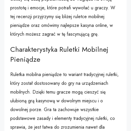
prostotę i emocje, które potrafi wywołać u graczy. W
tej recenzji przyjrzymy się bliżej ruletce mobilnej
pieniądze oraz omówimy najlepsze kasyna online, w
których możesz zagrać w tę fascynującą
grę.
Charakterystyka Ruletki Mobilnej
Pieniądze
Ruletka mobilna pieniądze to wariant tradycyjnej ruletki,
który został dostosowany do gry na urządzeniach
mobilnych. Dzięki temu gracze mogą cieszyć się
ulubioną grą kasynową w dowolnym miejscu i o
dowolnej porze. Gra ta zachowuje wszystkie
podstawowe zasady i elementy tradycyjnej ruletki, co
sprawia, że jest łatwa do zrozumienia nawet dla