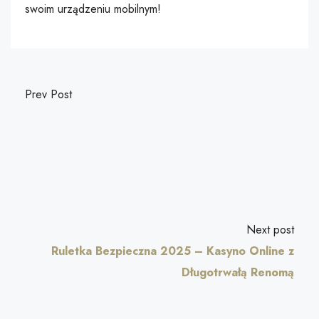
swoim urządzeniu mobilnym!
Prev Post
Next post
Ruletka Bezpieczna 2025 – Kasyno Online z
Długotrwałą Renomą