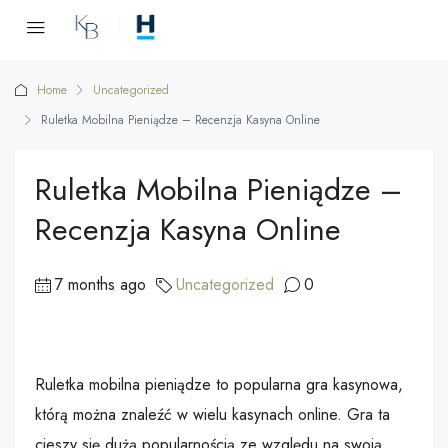
Home
Uncategorized
Ruletka Mobilna Pieniądze – Recenzja Kasyna Online
Ruletka Mobilna Pieniądze –
Recenzja Kasyna Online
7 months ago
Uncategorized
0
Ruletka mobilna pieniądze to popularna gra kasynowa,
którą można znaleźć w wielu kasynach online. Gra ta
cieszy się dużą popularnością ze względu na swoją