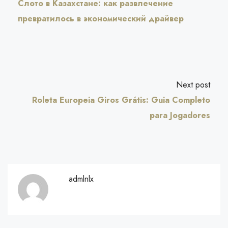
Слото в Казахстане: как развлечение
превратилось в экономический драйвер
Next post
Roleta Europeia Giros Grátis: Guia Completo
para Jogadores
admlnlx