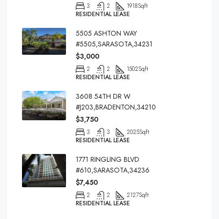
3
2
1918
Sqft
RESIDENTIAL LEASE
5505 ASHTON WAY
#5505,SARASOTA,34231
$3,000
2
2
1502
Sqft
RESIDENTIAL LEASE
3608 54TH DR W
#J203,BRADENTON,34210
$3,750
3
3
2025
Sqft
RESIDENTIAL LEASE
1771 RINGLING BLVD
#610,SARASOTA,34236
$7,450
2
2
2127
Sqft
RESIDENTIAL LEASE