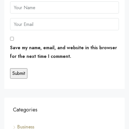
Save my name, email, and website in this browser
for the next time I comment.
Categories
Business