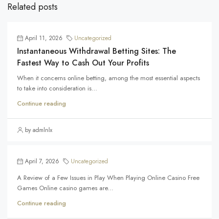
Related posts
April 11, 2026
Uncategorized
Instantaneous Withdrawal Betting Sites: The
Fastest Way to Cash Out Your Profits
When it concerns online betting, among the most essential aspects
to take into consideration is...
Continue reading
by admlnlx
April 7, 2026
Uncategorized
A Review of a Few Issues in Play When Playing Online Casino Free
Games Online casino games are...
Continue reading