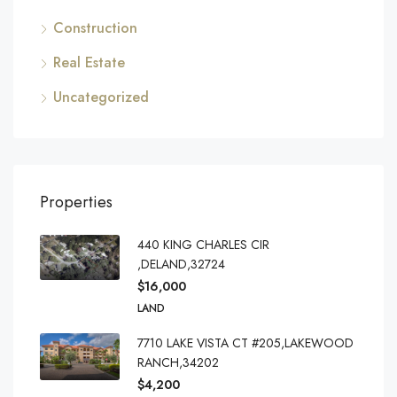
Construction
Real Estate
Uncategorized
Properties
440 KING CHARLES CIR
,DELAND,32724
$16,000
LAND
7710 LAKE VISTA CT #205,LAKEWOOD
RANCH,34202
$4,200