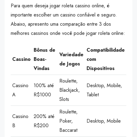
Para quem deseja jogar roleta cassino online, é
importante escolher um cassino confiável e seguro.
Abaixo, apresento uma comparação entre 3 dos
melhores cassinos onde você pode jogar roleta online:
Bônus de
Compatibilidade
Variedade
Cassino
Boas-
com
de Jogos
Vindas
Dispositivos
Roulette,
Cassino
100% até
Desktop, Mobile,
Blackjack,
A
R$1000
Tablet
Slots
Roulette,
Cassino
200% até
Poker,
Desktop, Mobile
B
R$200
Baccarat