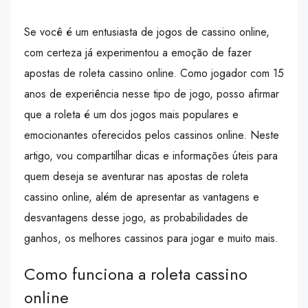
Se você é um entusiasta de jogos de cassino online,
com certeza já experimentou a emoção de fazer
apostas de roleta cassino online. Como jogador com 15
anos de experiência nesse tipo de jogo, posso afirmar
que a roleta é um dos jogos mais populares e
emocionantes oferecidos pelos cassinos online. Neste
artigo, vou compartilhar dicas e informações
úteis para
quem deseja se aventurar nas apostas de roleta
cassino online, além de apresentar as vantagens e
desvantagens desse jogo, as probabilidades de
ganhos, os melhores cassinos para jogar e muito mais.
Como funciona a roleta cassino
online