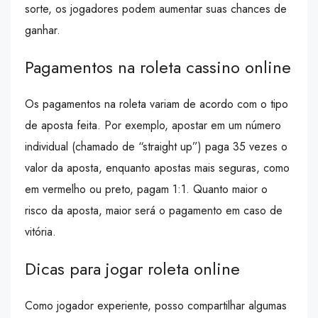
sorte, os jogadores podem aumentar suas chances de
ganhar.
Pagamentos na roleta cassino online
Os pagamentos na roleta variam de acordo com o tipo
de aposta feita. Por exemplo, apostar em um número
individual (chamado de “straight up”) paga 35 vezes o
valor da aposta, enquanto apostas mais seguras, como
em vermelho ou preto, pagam 1:1. Quanto maior o
risco da aposta, maior será o pagamento em caso de
vitória.
Dicas para jogar roleta online
Como jogador experiente, posso compartilhar algumas