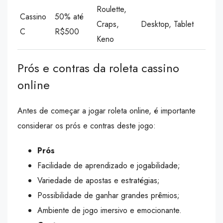
Roulette,
Cassino
50% até
Craps,
Desktop, Tablet
C
R$500
Keno
Prós e contras da roleta cassino
online
Antes de começar a jogar roleta online, é importante
considerar os prós e contras deste jogo:
Prós
Facilidade de aprendizado e jogabilidade;
Variedade de apostas e estratégias;
Possibilidade de ganhar grandes prêmios;
Ambiente de jogo imersivo e emocionante.