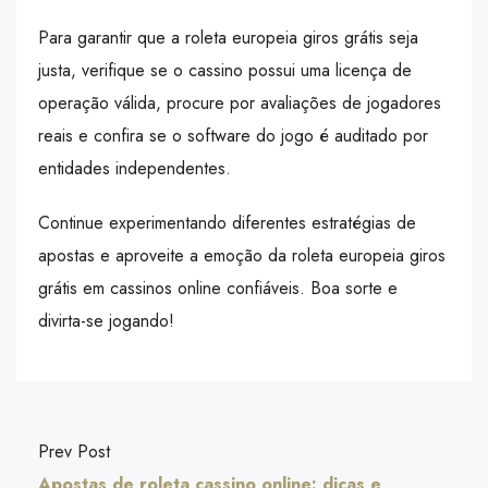
Para garantir que a roleta europeia giros grátis seja
justa, verifique se o cassino possui uma licença de
operação válida, procure por avaliações de jogadores
reais e confira se o software do jogo é auditado por
entidades independentes.
Continue experimentando diferentes estratégias de
apostas e aproveite a emoção da roleta europeia giros
grátis em cassinos online confiáveis. Boa sorte e
divirta-se jogando!
Prev Post
Apostas de roleta cassino online: dicas e