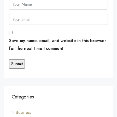
Save my name, email, and website in this browser
for the next time I comment.
Categories
Business