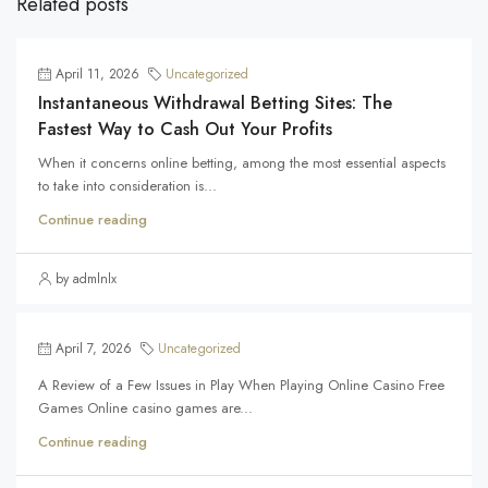
Related posts
April 11, 2026
Uncategorized
Instantaneous Withdrawal Betting Sites: The
Fastest Way to Cash Out Your Profits
When it concerns online betting, among the most essential aspects
to take into consideration is...
Continue reading
by admlnlx
April 7, 2026
Uncategorized
A Review of a Few Issues in Play When Playing Online Casino Free
Games Online casino games are...
Continue reading