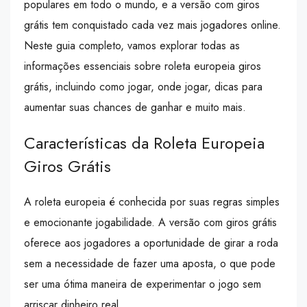
populares em todo o mundo, e a versão com giros
grátis tem conquistado cada vez mais jogadores online.
Neste guia completo, vamos explorar todas as
informações essenciais sobre roleta europeia giros
grátis, incluindo como jogar, onde jogar, dicas para
aumentar suas chances de ganhar e muito mais.
Características da Roleta Europeia
Giros Grátis
A roleta europeia é conhecida por suas regras simples
e emocionante jogabilidade. A versão com giros grátis
oferece aos jogadores a oportunidade de girar a roda
sem a necessidade de fazer uma aposta, o que pode
ser uma ótima maneira de experimentar o jogo sem
arriscar dinheiro real.