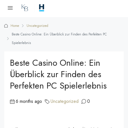
Home
Uncategorized
Beste Casino Online: Ein Überblick zur Finden des Perfekten PC
Spielerlebnis
Beste Casino Online: Ein
Überblick zur Finden des
Perfekten PC Spielerlebnis
6 months ago
Uncategorized
0