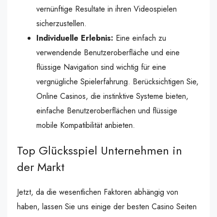
vernünftige Resultate in ihren Videospielen
sicherzustellen.
Individuelle Erlebnis:
Eine einfach zu
verwendende Benutzeroberfläche und eine
flüssige Navigation sind wichtig für eine
vergnügliche Spielerfahrung. Berücksichtigen Sie,
Online Casinos, die instinktive Systeme bieten,
einfache Benutzeroberflächen und flüssige
mobile Kompatibilität anbieten.
Top Glücksspiel Unternehmen in
der Markt
Jetzt, da die wesentlichen Faktoren abhängig von
haben, lassen Sie uns einige der besten Casino Seiten