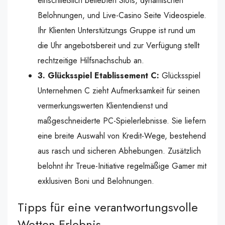
einschließlich beliebten Slots, dynamischen
Belohnungen, und Live-Casino Seite Videospiele.
Ihr Klienten Unterstützungs Gruppe ist rund um
die Uhr angebotsbereit und zur Verfügung stellt
rechtzeitige Hilfsnachschub an.
3. Glücksspiel Etablissement C:
Glücksspiel
Unternehmen C zieht Aufmerksamkeit für seinen
vermerkungswerten Klientendienst und
maßgeschneiderte PC-Spielerlebnisse. Sie liefern
eine breite Auswahl von Kredit-Wege, bestehend
aus rasch und sicheren Abhebungen. Zusätzlich
belohnt ihr Treue-Initiative regelmäßige Gamer mit
exklusiven Boni und Belohnungen.
Tipps für eine verantwortungsvolle
Wetten Erlebnis