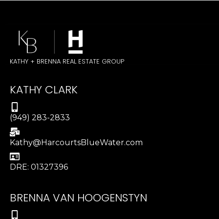
KATHY + BRENNA REAL ESTATE GROUP
KATHY CLARK
(949) 283-2833
Kathy@HarcourtsBlueWater.com
DRE: 01327396
BRENNA VAN HOOGENSTYN