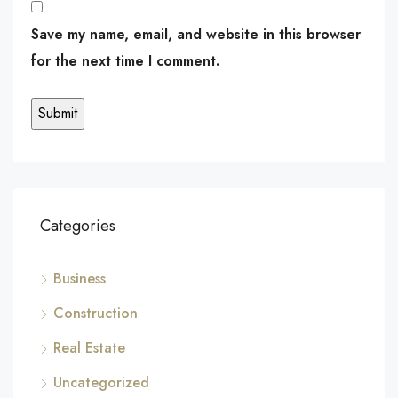
Save my name, email, and website in this browser
for the next time I comment.
Categories
Business
Construction
Real Estate
Uncategorized