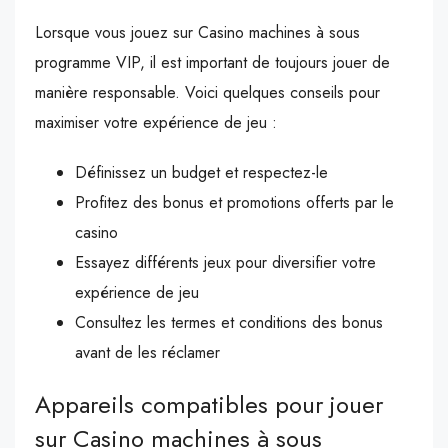
Lorsque vous jouez sur Casino machines à sous
programme VIP, il est important de toujours jouer de
manière responsable. Voici quelques conseils pour
maximiser votre expérience de jeu :
Définissez un budget et respectez-le
Profitez des bonus et promotions offerts par le
casino
Essayez différents jeux pour diversifier votre
expérience de jeu
Consultez les termes et conditions des bonus
avant de les réclamer
Appareils compatibles pour jouer
sur Casino machines à sous