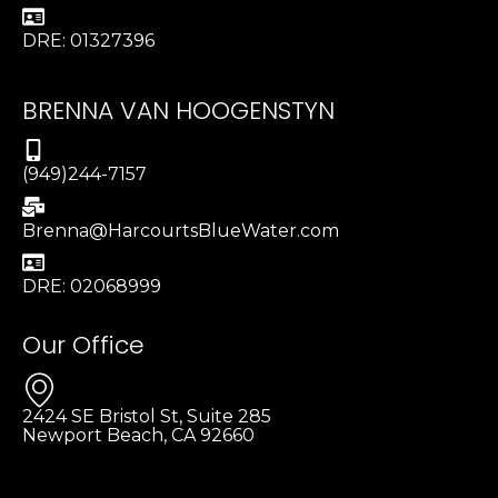
DRE: 01327396
BRENNA VAN HOOGENSTYN
(949)244-7157
Brenna@HarcourtsBlueWater.com
DRE: 02068999
Our Office
2424 SE Bristol St, Suite 285
Newport Beach, CA 92660