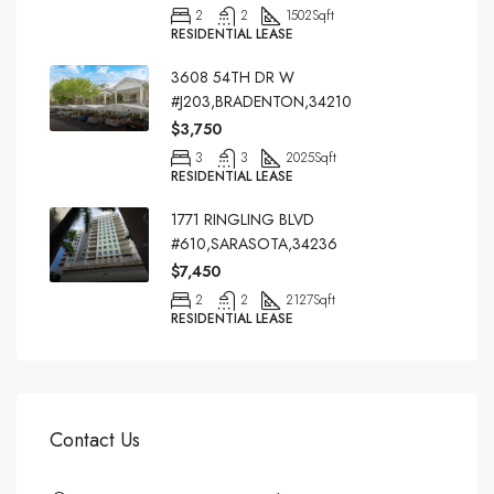
2
2
1502
Sqft
RESIDENTIAL LEASE
3608 54TH DR W
#J203,BRADENTON,34210
$3,750
3
3
2025
Sqft
RESIDENTIAL LEASE
1771 RINGLING BLVD
#610,SARASOTA,34236
$7,450
2
2
2127
Sqft
RESIDENTIAL LEASE
Contact Us